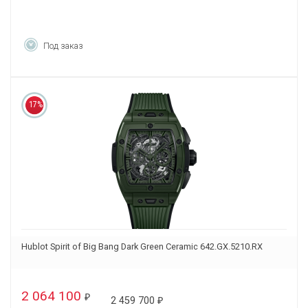
Под заказ
17%
Hublot Spirit of Big Bang Dark Green Ceramic 642.GX.5210.RX
2 064 100
₽
2 459 700
₽