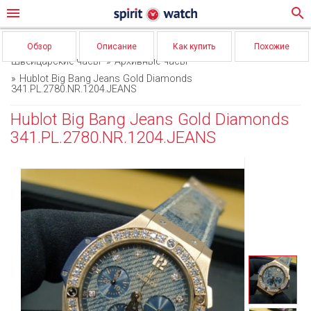
menu
search
Обзор
Описание
Как купить
Похожие
Швейцарские часы
Архивные часы
Hublot Big Bang Jeans Gold Diamonds
341.PL.2780.NR.1204.JEANS
Hublot Big Bang Jeans Gold Diamonds
341.PL.2780.NR.1204.JEANS