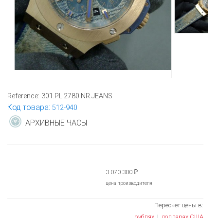
Reference:
301.PL.2780.NR.JEANS
Код товара:
512-940
АРХИВНЫЕ ЧАСЫ
3 070 300
₽
цена производителя
Пересчет цены в:
рублях
|
долларах США