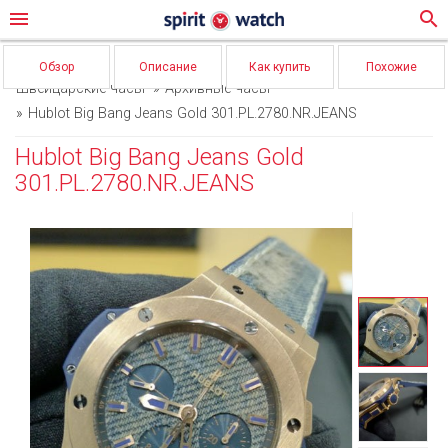
menu
search
Обзор
Описание
Как купить
Похожие
Швейцарские часы
Архивные часы
Hublot Big Bang Jeans Gold 301.PL.2780.NR.JEANS
Hublot Big Bang Jeans Gold
301.PL.2780.NR.JEANS