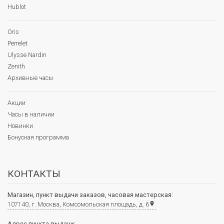
Hublot
Oris
Perrelet
Ulysse Nardin
Zenith
Архивные часы
Акции
Часы в наличии
Новинки
Бонусная программа
КОНТАКТЫ
Магазин, пункт выдачи заказов, часовая мастерская:
107140, г. Москва, Комсомольская площадь, д. 6
place
Адрес пункта выдачи: