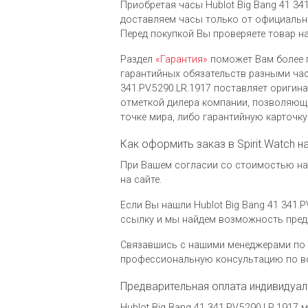
Приобретая часы Hublot Big Bang 41 341
доставляем часы только от официальны
Перед покупкой Вы проверяете товар н
Раздел
«Гарантия»
поможет Вам более 
гарантийных обязательств разными час
341.PV.5290.LR.1917 поставляет ориги
отметкой дилера компании, позволяющ
точке мира, либо гарантийную карточк
Как оформить заказ в Spirit.Watch н
При Вашем согласии со стоимостью на ч
на сайте.
Если Вы нашли Hublot Big Bang 41 341.P
ссылку и мы найдем возможность пред
Связавшись с нашими менеджерами по 
профессиональную консультацию по вс
Предварительная оплата индивидуал
Hublot Big Bang 41 341.PV.5290.LR.191