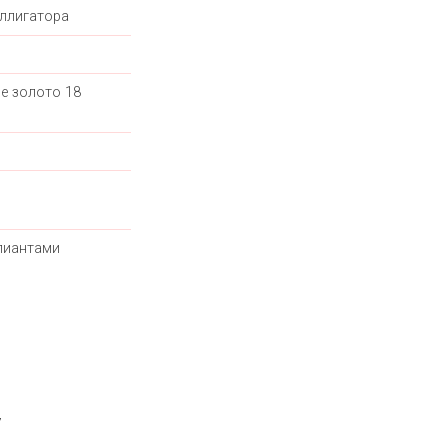
ллигатора
е золото 18
лиантами
7