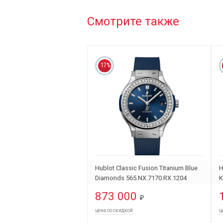
Смотрите также
17%
Hublot Classic Fusion Titanium Blue
H
Diamonds 565.NX.7170.RX.1204
K
5
873 000
₽
цена со скидкой
ц