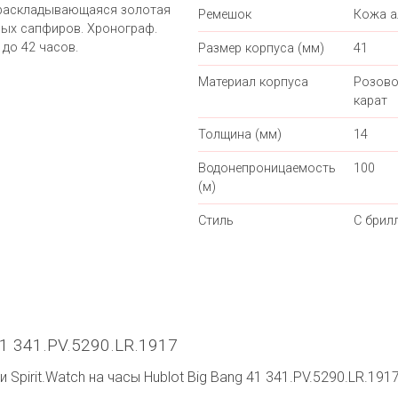
 раскладывающаяся золотая
Ремешок
Кожа а
ных сапфиров. Хронограф.
до 42 часов.
Размер корпуса (мм)
41
Материал корпуса
Розово
карат
Толщина (мм)
14
Водонепроницаемость
100
(м)
Стиль
С брил
41 341.PV.5290.LR.1917
Spirit.Watch на часы Hublot Big Bang 41 341.PV.5290.LR.191