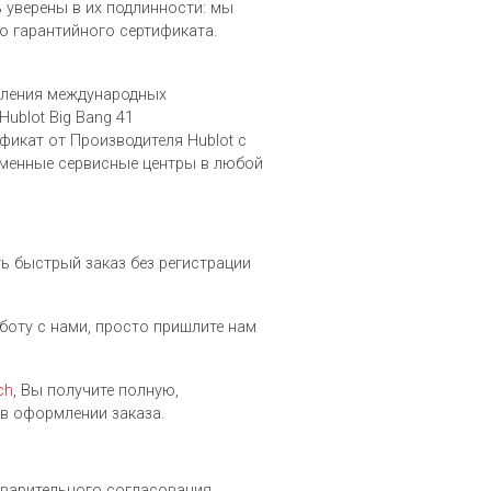
ть уверены в их подлинности: мы
о гарантийного сертификата.
вления международных
ublot Big Bang 41
фикат от Производителя Hublot c
рменные сервисные центры в любой
ть быстрый заказ без регистрации
аботу с нами, просто пришлите нам
ch
, Вы получите полную,
в оформлении заказа.
едварительного согласования