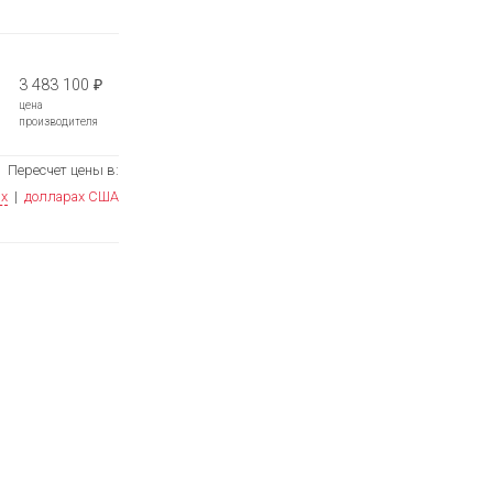
3 483 100
₽
цена
производителя
Пересчет цены в:
ях
|
долларах США