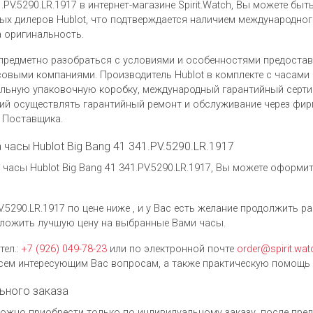
.PV.5290.LR.1917 в интернет-магазине Spirit.Watch, Вы можете бы
х дилеров Hublot, что подтверждается наличием международног
а оригинальность.
предметно разобраться с условиями и особенностями предоста
овыми компаниями. Производитель Hublot в комплекте с часами H
нальную упаковочную коробку, международный гарантийный серти
ий осуществлять гарантийный ремонт и обслуживание через фи
у Поставщика.
а часы Hublot Big Bang 41 341.PV.5290.LR.1917
асы Hublot Big Bang 41 341.PV.5290.LR.1917, Вы можете оформи
V.5290.LR.1917 по цене ниже , и у Вас есть желание продолжить р
ложить лучшую цену на выбранные Вами часы.
тел.:
+7 (926) 049-78-23
или по электронной почте
order@spirit.wat
ем интересующим Вас вопросам, а также практическую помощь 
ьного заказа
7 можно приобрести только по индивидуальному заказу, после пр