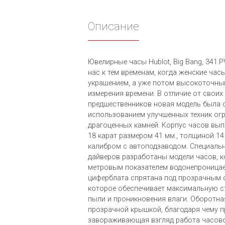
Описание
Ювелирные часы Hublot, Big Bang, 341.
нас к тем временам, когда женские час
украшением, а уже потом высокоточны
измерения времени. В отличие от своих
предшественников новая модель былa 
использованием улучшенных техник огр
драгоценных камней. Корпус часов вып
18 карат размером 41 мм., толщиной 14
калибром с автоподзаводом. Специаль
дайверов разработаны модели часов, 
метровым показателем водонепроницае
циферблата спрятана под прозрачным 
которое обеспечивает максимальную ст
пыли и проникновения влаги. Оборотна
прозрачной крышкой, благодаря чему 
завораживающая взгляд работа часов