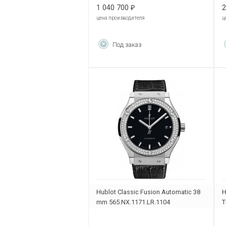
1 040 700
2
₽
цена производителя
ц
Под заказ
Hublot Classic Fusion Automatic 38
H
mm 565.NX.1171.LR.1104
T
6