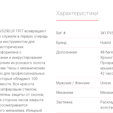
Характеристики
PV.5290.LR.1917 возвращают
Ref. #
341.PV.
ы служили в первую очередь
м инструментом для
Бренд
Hublot
 исторических
оформленa с
Дополнение
48 баг
анки и инкрустирования
Хроног
олнен из розового золота
Прозра
 мм. Часы с механическим
крышка
но для профессиональных
42 часо
которые обладают 100-
Мужские / Женские
Unisex
мости. Вся красота
сапфировым стеклом,
Механизм
Механи
епень защиты от сколов,
я сторона часов закрыта
Застежка
Раскл
просматривается
золота
ого механизма. Изящный