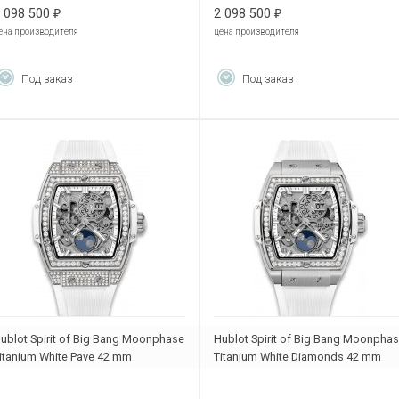
 098 500
2 098 500
₽
₽
ена производителя
цена производителя
Под заказ
Под заказ
ublot Spirit of Big Bang Moonphase
Hublot Spirit of Big Bang Moonpha
itanium White Pave 42 mm
Titanium White Diamonds 42 mm
47.NE.2070.RW.1604
647.NE.2070.RW.1204