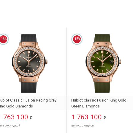
16%
16%
ublot Classic Fusion Racing Grey
Hublot Classic Fusion King Gold
ing Gold Diamonds
Green Diamonds
65.OX.7081.RX.1204
565.OX.8980.RX.1204
1 763 100
1 763 100
₽
₽
ена со скидкой
цена со скидкой