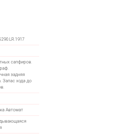
5290.LR.1917
етных сапфиров.
раф.
чная задняя
. Запас хода до
в.
ка Автомат
адывающаяся
я