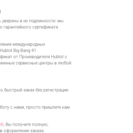
8
ть уверены в их подлинности: мы
о гарантийного сертификата.
вления международных
ublot Big Bang 41
фикат от Производителя Hublot c
рменные сервисные центры в любой
ть быстрый заказ без регистрации
аботу с нами, просто пришлите нам
ch
, Вы получите полную,
в оформлении заказа.