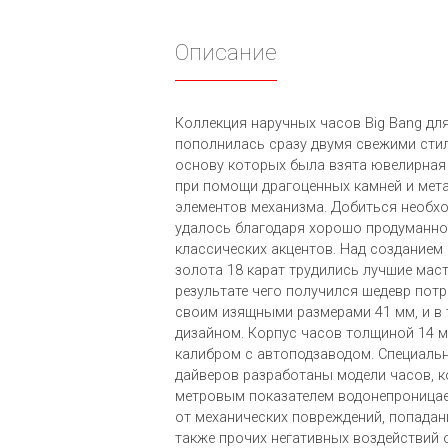
Описание
Коллекция наручных часов Big Bang дл
пополнилась сразу двумя свежими сти
основу которых была взята ювелирная
при помощи драгоценных камней и мета
элементов механизма. Добиться необх
удалось благодаря хорошо продуманн
классических акцентов. Над созданием
золота 18 карат трудились лучшие мас
результате чего получился шедевр по
своим изящными размерами 41 мм, и в
дизайном. Корпус часов толщиной 14 м
калибром с автоподзаводом. Специаль
дайверов разработаны модели часов, 
метровым показателем водонепроницае
от механических повреждений, попадани
также прочих негативных воздействий 