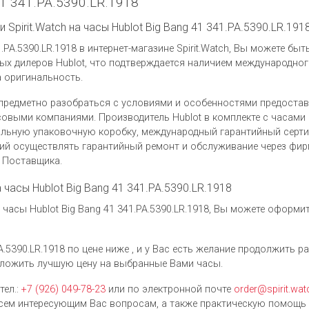
41 341.PA.5390.LR.1918
Spirit.Watch на часы Hublot Big Bang 41 341.PA.5390.LR.191
.PA.5390.LR.1918 в интернет-магазине Spirit.Watch, Вы можете бы
х дилеров Hublot, что подтверждается наличием международног
а оригинальность.
предметно разобраться с условиями и особенностями предоста
овыми компаниями. Производитель Hublot в комплекте с часами H
нальную упаковочную коробку, международный гарантийный серти
ий осуществлять гарантийный ремонт и обслуживание через фи
у Поставщика.
а часы Hublot Big Bang 41 341.PA.5390.LR.1918
асы Hublot Big Bang 41 341.PA.5390.LR.1918, Вы можете оформи
A.5390.LR.1918 по цене ниже , и у Вас есть желание продолжить р
ложить лучшую цену на выбранные Вами часы.
тел.:
+7 (926) 049-78-23
или по электронной почте
order@spirit.wat
ем интересующим Вас вопросам, а также практическую помощь 