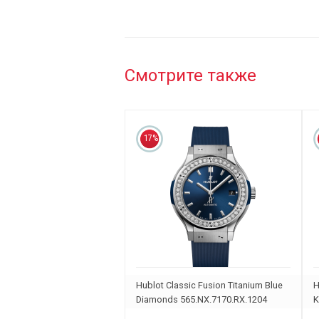
Смотрите также
17%
Hublot Classic Fusion Titanium Blue
H
Diamonds 565.NX.7170.RX.1204
K
5