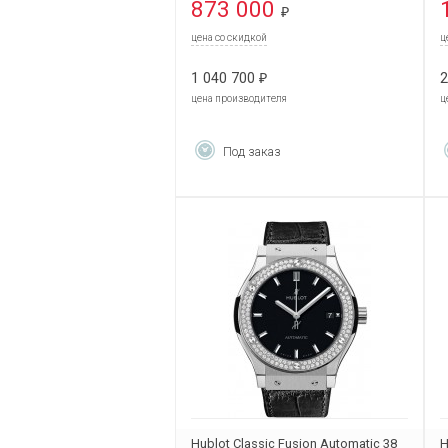
873 000
₽
цена со скидкой
ц
1 040 700
2
₽
цена производителя
ц
Под заказ
Hublot Classic Fusion Automatic 38
H