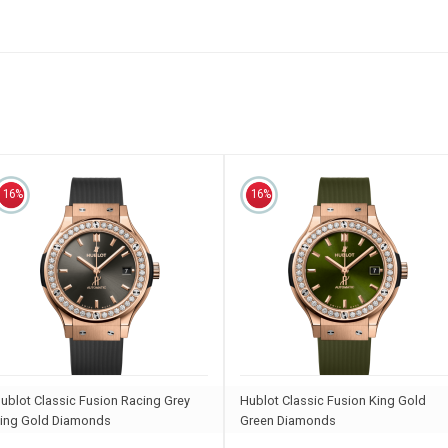
16%
16%
ublot Classic Fusion Racing Grey
Hublot Classic Fusion King Gold
ing Gold Diamonds
Green Diamonds
65.OX.7081.RX.1204
565.OX.8980.RX.1204