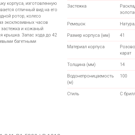
ку корпуса, изготовленную
Застежка
Раскл
вается отличный вид на его
золота
дной ротор, колесо
аз эксклюзивных часов
Ремешок
Натура
 застежка и кожаный
я крышка. Запас хода до 42
Размер корпуса (мм)
41
невыми багетными
Материал корпуса
Розово
карат
Толщина (мм)
14
Водонепроницаемость
100
(м)
Стиль
С брил