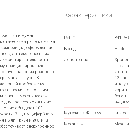
Характеристики
я женщин и мужчин
Ref. #
341.PA.
листическими решениями, за
 композиция, оформленная
Бренд
Hublot
ллов, а также отдельных
одимой выразительности
Дополнение
Хроног
ому позиционированию
Прозра
 корпуса часов из розового
крышка
тера мануфактуры. В
42 часо
трясающий воображение
инкрус
 то же время роскошным
корич
м. Часы с механическим
багетн
но для профессиональных
андалу
которые обладают 100-
Мужские / Женские
Unisex
мости. Защиту циферблату
я пыли, грязи и влаги, а
Механизм
Механи
обеспечивает сверхпрочное