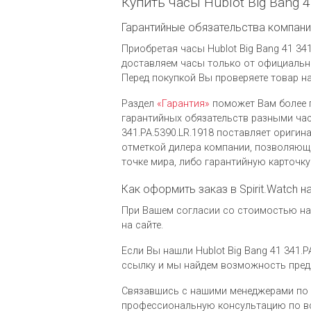
Купить часы Hublot Big Bang 
Гарантийные обязательства компании 
Приобретая часы Hublot Big Bang 41 341
доставляем часы только от официальны
Перед покупкой Вы проверяете товар н
Раздел
«Гарантия»
поможет Вам более 
гарантийных обязательств разными час
341.PA.5390.LR.1918 поставляет ориги
отметкой дилера компании, позволяющ
точке мира, либо гарантийную карточк
Как оформить заказ в Spirit.Watch н
При Вашем согласии со стоимостью на ч
на сайте.
Если Вы нашли Hublot Big Bang 41 341.P
ссылку и мы найдем возможность пред
Связавшись с нашими менеджерами по 
профессиональную консультацию по вс