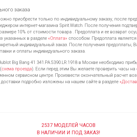
ьного заказа
8 можно приобрести только по индивидуальному заказу, после пр
джером интернет-магазина Spirit.Watch. После получения подтве
размере 10% от стоимости товара . Предоплата и ее возврат ос
з указанных в разделе
«Оплата»
способом. Предоплата является
нкретный индивидуальный заказ. После получения предоплаты, В
ставки и оплаты индивидуального заказа.
ublot Big Bang 41 341.PA.5390.LR.1918 в Москве необходимо приб
(
схема проезда
). Если перед этим Вы желаете проверить часы на
енном сервисном центре. Произвести окончательный расчет во
я доставки подробно изложены на нашем сайте в разделе
«Достав
2537 МОДЕЛЕЙ ЧАСОВ
В НАЛИЧИИ И ПОД ЗАКАЗ!