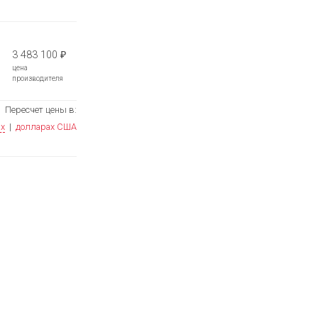
3 483 100
₽
цена
производителя
Пересчет цены в:
ях
|
долларах США