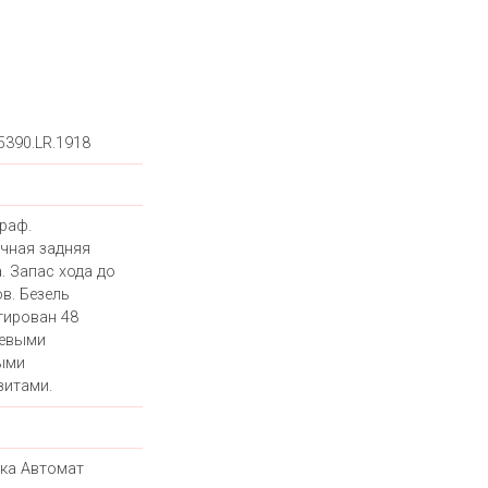
5390.LR.1918
раф.
чная задняя
. Запас хода до
в. Безель
тирован 48
невыми
ыми
зитами.
ка Автомат