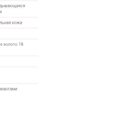
адывающаяся
я
льная кожа
е золото 18
лиантами