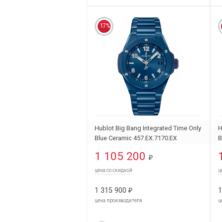
17%
Hublot Big Bang Integrated Time Only
H
Blue Ceramic 457.EX.7170.EX
B
1 105 200
₽
цена со скидкой
ц
1 315 900
1
₽
цена производителя
ц