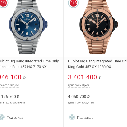
17%
17%
ublot Big Bang Integrated Time Only
Hublot Big Bang Integrated Time On
itanium Blue 457.NX.7170.NX
King Gold 457.OX.1280.OX
946 100
3 401 400
₽
₽
ена со скидкой
цена со скидкой
 126 700
4 050 700
₽
₽
ена производителя
цена производителя
Под заказ
Под заказ