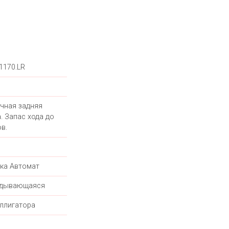
1170.LR
чная задняя
. Запас хода до
в.
ка Автомат
адывающаяся
ллигатора