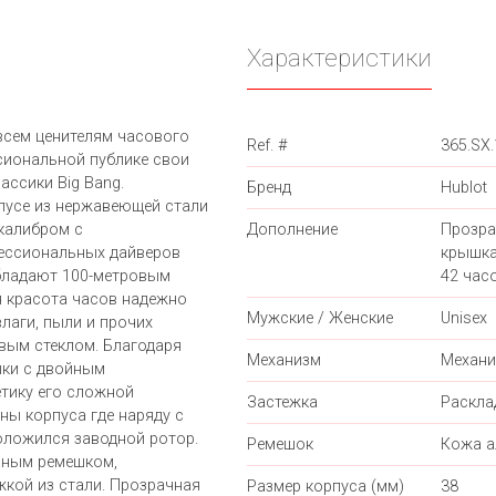
Характеристики
всем ценителям часового
Ref. #
365.SX.
сиональной публике свои
ассики Big Bang.
Бренд
Hublot
пусе из нержавеющей стали
калибром с
Дополнение
Прозра
ессиональных дайверов
крышка
бладают 100-метровым
42 часо
я красота часов надежно
Мужские / Женские
Unisex
лаги, пыли и прочих
вым стеклом. Благодаря
Механизм
Механи
ки с двойным
тику его сложной
Застежка
Раскл
ны корпуса где наряду с
оложился заводной ротор.
Ремешок
Кожа а
аным ремешком,
кой из стали. Прозрачная
Размер корпуса (мм)
38