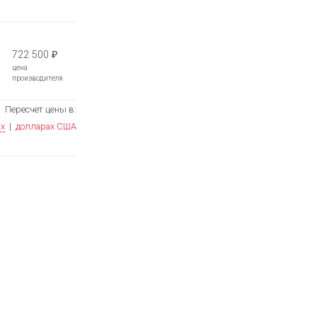
722 500
₽
цена
производителя
Пересчет цены в:
ях
|
долларах США