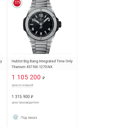
17%
ly
Hublot Big Bang Integrated Time Only
Titanium 457.NX.1270.NX
1 105 200
₽
цена со скидкой
1 315 900
₽
цена производителя
Под заказ