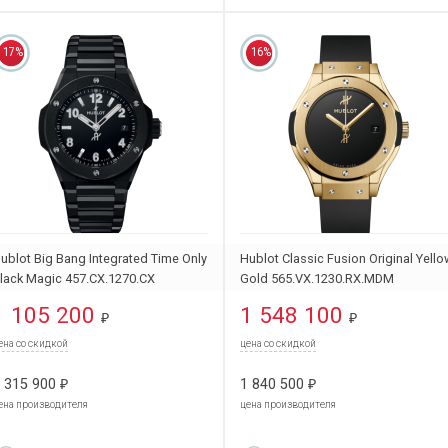
17%
16%
ublot Big Bang Integrated Time Only
Hublot Classic Fusion Original Yell
lack Magic 457.CX.1270.CX
Gold 565.VX.1230.RX.MDM
1 105 200
1 548 100
₽
₽
ена со скидкой
цена со скидкой
 315 900
1 840 500
₽
₽
ена производителя
цена производителя