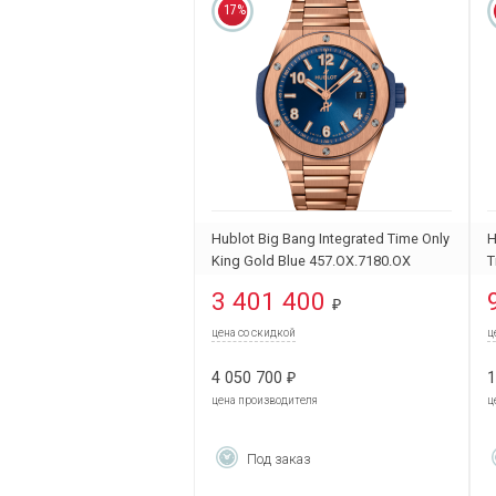
17%
Hublot Big Bang Integrated Time Only
H
King Gold Blue 457.OX.7180.OX
T
3 401 400
₽
цена со скидкой
ц
4 050 700
1
₽
цена производителя
ц
Под заказ