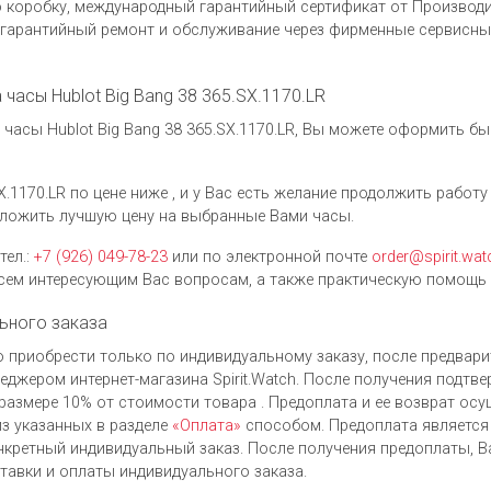
коробку, международный гарантийный сертификат от Производит
гарантийный ремонт и обслуживание через фирменные сервисные
а часы Hublot Big Bang 38 365.SX.1170.LR
асы Hublot Big Bang 38 365.SX.1170.LR, Вы можете оформить бы
X.1170.LR по цене ниже , и у Вас есть желание продолжить работ
ложить лучшую цену на выбранные Вами часы.
тел.:
+7 (926) 049-78-23
или по электронной почте
order@spirit.wat
ем интересующим Вас вопросам, а также практическую помощь 
ьного заказа
но приобрести только по индивидуальному заказу, после предвар
джером интернет-магазина Spirit.Watch. После получения подтве
размере 10% от стоимости товара . Предоплата и ее возврат ос
з указанных в разделе
«Оплата»
способом. Предоплата является
нкретный индивидуальный заказ. После получения предоплаты, В
ставки и оплаты индивидуального заказа.