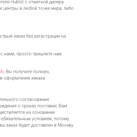
еля Hublot c отметкой дилера
 центры в любой точке мира, либо
стрый заказ без регистрации на
у с нами, просто пришлите нам
ch
, Вы получите полную,
в оформлении заказа.
ительного согласования
рждения о сроках поставки, Вам
уществляется на основании
 обязательным условием, потому
аш заказ будет доставлен в Москву