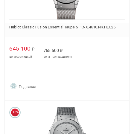
Hublot Classic Fusion Essential Taupe 511.NX.4610.NR.HEC25
645 100
₽
765 500
₽
цена со скидкой
цена производителя
Под заказ
16%