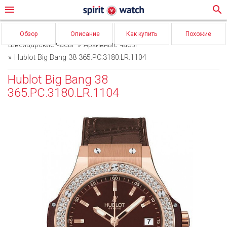
menu
search
Обзор
Описание
Как купить
Похожие
Швейцарские часы
Архивные часы
Hublot Big Bang 38 365.PC.3180.LR.1104
Hublot Big Bang 38
365.PC.3180.LR.1104