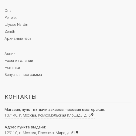
Oris
Perrelet
Ulysse Nardin
Zenith
Архивные часы
Акции
Часы в наличии
Новинки
Бонусная программа
КОНТАКТЫ
Магазин, пункт выдачи заказов, часовая мастерская:
107140, г. Москва, Комсомольская площадь, д. 6
place
Адрес пункта выдачи:
129110, г. Москва, Проспект Мира, д. 51
place