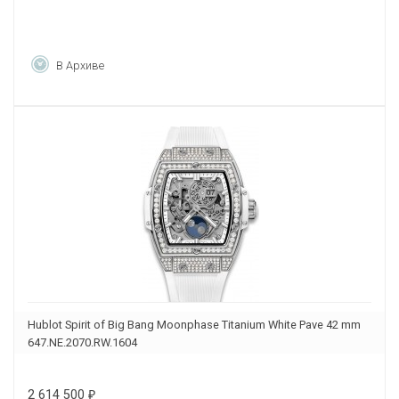
В Архиве
Hublot Spirit of Big Bang Moonphase Titanium White Pave 42 mm
647.NE.2070.RW.1604
2 614 500
₽