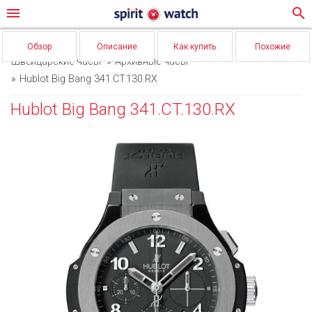
menu
search
Обзор
Описание
Как купить
Похожие
Швейцарские часы
Архивные часы
Hublot Big Bang 341.CT.130.RX
Hublot Big Bang 341.CT.130.RX