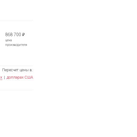
868 700
₽
цена
производителя
Пересчет цены в:
ях
|
долларах США