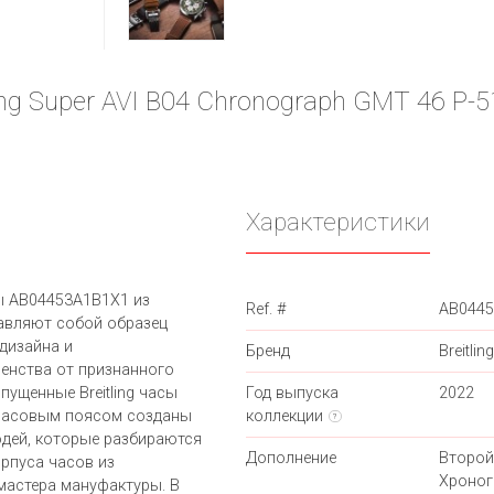
ing Super AVI B04 Chronograph GMT 46 P-
Характеристики
ы AB04453A1B1X1 из
Ref. #
AB044
ставляют собой образец
дизайна и
Бренд
Breitling
енства от признанного
ущенные Breitling часы
Год выпуска
2022
 часовым поясом созданы
коллекции
?
юдей, которые разбираются
Дополнение
Второй
орпуса часов из
Хроног
мастера мануфактуры. В