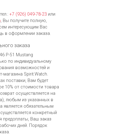
тел.:
+7 (926) 049-78-23
или
h
, Вы получите полную,
сем интересующим Вас
ь в оформлении заказа.
ьного заказа
 46 P-51 Mustang
ько по индивидуальному
сования возможностей и
магазина Spirit.Watch.
ах поставки, Вам будет
ре 10% от стоимости товара
возврат осуществляется на
), любым из указанных в
а является обязательным
осуществляется конкретный
я предоплаты, Ваш заказ
 рабочих дней. Порядок
каза.