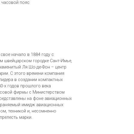
 часовой пояс
 свое начало в 1884 году с
м швейцарском городке Сант-Имье,
знаменитый Ля Шо-де-Фон – центр
рии. С этого времени компания
лидера в создании компактных
30-х годов прошлого века
асовой фирмы с Министерством
представлены на фоне авиационных
храняемый имидж авиационных
ом, техникой и, несомненно
релесть марки.