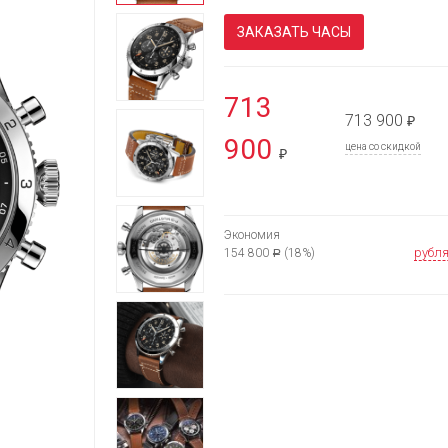
ЗАКАЗАТЬ ЧАСЫ
713
713 900
₽
900
цена со скидкой
₽
Экономия
рубл
154 800
(18%)
Р