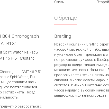
Стиль
Второй
О бренде
VI B04 Chronograph
Breitling
3A1B1X1
История компании Breitling берет
часовой мастерской в небольшо
 Spirit.Watch на часы
и уже через 6 лет переезжает в 
GMT 46 P-51 Mustang
по производству часов в Швейца
регулярно поддерживает имидж 
механических часов. Начиная с 
4 Chronograph GMT 46 P-51
прослеживается тесная связь ч
зине Spirit.Watch, Вы
авиации. Многие модели марки 
: мы доставляем часы
сюжетов. Именно тщательно со
ng, что подтверждается
часов наряду с высоким качеств
о сертификата. Перед
выдающимся дизайном создает п
инальность.
предметно разобраться с