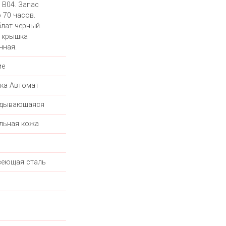
ng B04. Запас
 70 часов.
лат черный.
 крышка
чная.
ие
ка Автомат
адывающаяся
льная кожа
еющая сталь