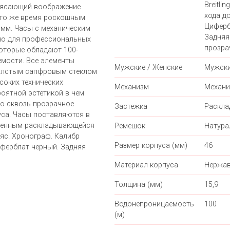
Breitli
трясающий воображение
хода до
 то же время роскошным
Циферб
 мм. Часы с механическим
Задняя
но для профессиональных
прозра
которые обладают 100-
мости. Все элементы
Мужские / Женские
Мужск
толстым сапфровым стеклом
оких технических
Механизм
Механи
роятной эстетикой в чем
го сквозь прозрачное
Застежка
Раскл
уса. Часы поставляются в
щенным раскладывающейся
Ремешок
Натура
ояс. Хронограф. Калибр
Размер корпуса (мм)
46
Циферблат черный. Задняя
Материал корпуса
Нержав
Толщина (мм)
15,9
Водонепроницаемость
100
(м)