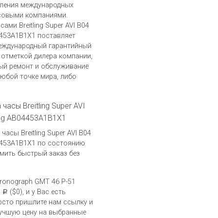
вления международных
совыми компаниями.
сами Breitling Super AVI B04
4453A1B1X1 поставляет
международный гарантийный
c отметкой дилера компании,
ый ремонт и обслуживание
юбой точке мира, либо
часы Breitling Super AVI
ang AB04453A1B1X1
асы Breitling Super AVI B04
4453A1B1X1 по состоянию
мить быстрый заказ без
Chronograph GMT 46 P-51
0
($0), и у Вас есть
Р
осто пришлите нам ссылку и
учшую цену на выбранные