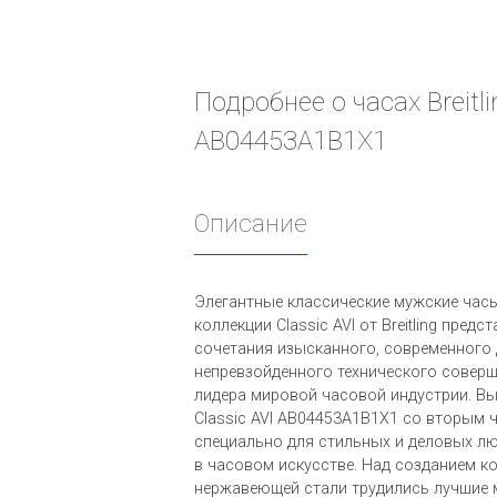
Подробнее о часах Breitl
AB04453A1B1X1
Описание
Элегантные классические мужские час
коллекции Classic AVI от Breitling пред
сочетания изысканного, современного 
непревзойденного технического соверш
лидера мировой часовой индустрии. Вып
Classic AVI AB04453A1B1X1 со вторым
специально для стильных и деловых л
в часовом искусстве. Над созданием к
нержавеющей стали трудились лучшие 