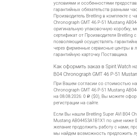
условиями и особенностями предоста
гарантийных обязательств разными ча
Производитель Breitling в комплекте с ча
Chronograph GMT 46 P-51 Mustang AB0
оригинальную упаковочную коробку, 
сертификат от Производителя Breitling 
позволяющий осуществлять гарантийн
через фирменные сервисные центры в л
гарантийную карточку Поставщика.
Как оформить заказ в Spirit.Watch на 
B04 Chronograph GMT 46 P-51 Must
При Вашем согласии со стоимостью на ч
Chronograph GMT 46 P-51 Mustang AB0
на 08.08.2026: 0
($0), Вы можете офор
Р
регистрации на сайте.
Если Вы нашли Breitling Super AVI B04 
Mustang AB04453A1B1X1 по цене ниже 
желание продолжить работу с нами, пр
мы найдем возможность предложить л