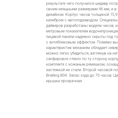
результате чего получился шедевр по
своим изящными размерами 46 мм, и в
дизайном. Корпус часов толщиной 15,9
калибром с автоподзаводом. Специаль
дайверов разработаны модели часов, 
метровым показателем водонепроницае
лицевой панели надежно скрыты под 
с антибликовым эффектом. Помимо выс
характеристик механизм обладает неве
можно легко убедиться, взглянув на не
сапфировое стекло по ту сторону корп
комплекте с кожаным ремешком, осна
застежкой из стали. Второй часовой п
Breitling B04. Запас хода до 70 часов. 
крышка прозрачная.