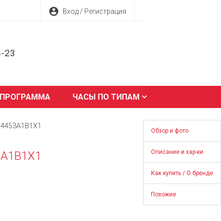
account_circle
Вход / Регистрация
8-23
 ПРОГРАММА
ЧАСЫ ПО ТИПАМ
B04453A1B1X1
Обзор и фото
Описание и хар-ки
53A1B1X1
Как купить / О бренде
Похожие