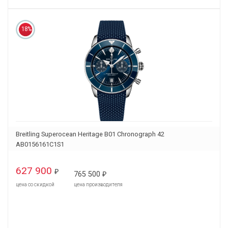
18%
Breitling Superocean Heritage B01 Chronograph 42
AB0156161C1S1
627 900
₽
765 500
₽
цена со скидкой
цена производителя