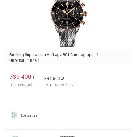
Breitling Superocean Heritage B01 Chronograph 42
UB0156H11B1A1
735 400
₽
894 500
₽
цена со скидкой
цена производителя
Под заказ