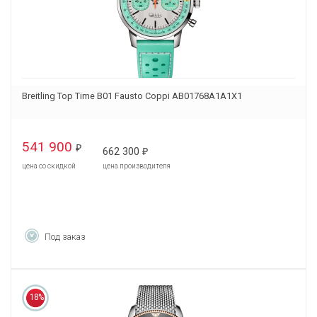
Breitling Top Time B01 Fausto Coppi AB01768A1A1X1
541 900
₽
662 300
₽
цена со скидкой
цена производителя
Под заказ
18%