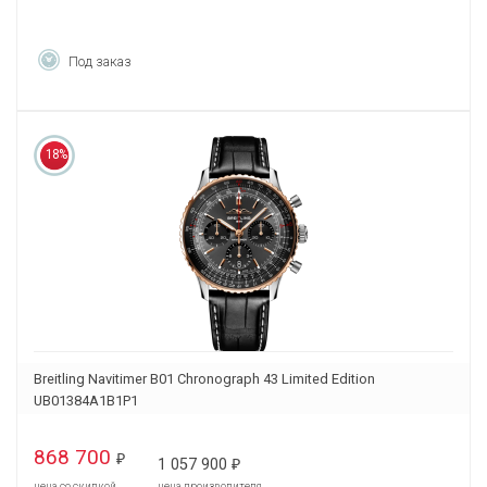
Под заказ
18%
Breitling Navitimer B01 Chronograph 43 Limited Edition
UB01384A1B1P1
868 700
₽
1 057 900
₽
цена со скидкой
цена производителя