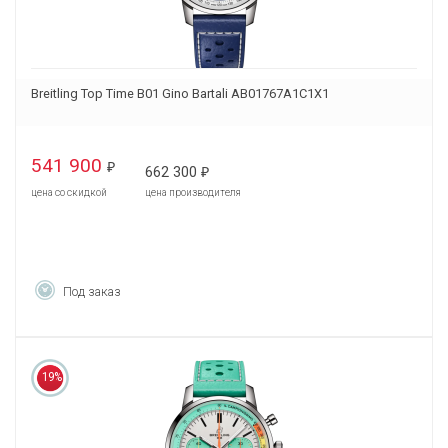
Breitling Top Time B01 Gino Bartali AB01767A1C1X1
541 900
₽
662 300
₽
цена со скидкой
цена производителя
Под заказ
19%