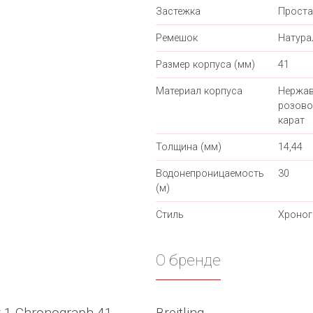
Застежка
Проста
Ремешок
Натура
Размер корпуса (мм)
41
Материал корпуса
Нержав
розово
карат
Толщина (мм)
14,44
Водонепроницаемость
30
(м)
Стиль
Хроно
О бренде
r 1 Chronograph 41
Breitling