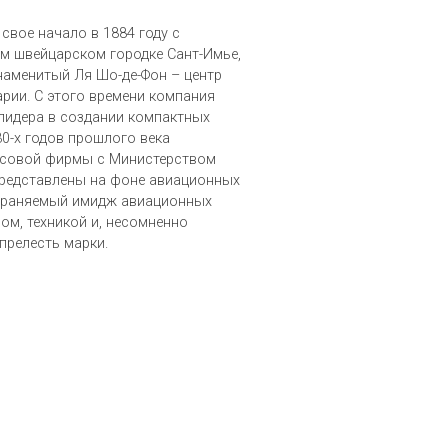
 свое начало в 1884 году с
м швейцарском городке Сант-Имье,
знаменитый Ля Шо-де-Фон – центр
рии. С этого времени компания
лидера в создании компактных
30-х годов прошлого века
асовой фирмы с Министерством
представлены на фоне авиационных
храняемый имидж авиационных
ом, техникой и, несомненно
релесть марки.