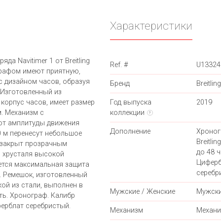
Характеристики
а Navitimer 1 от Breitling
Ref. #
U13324
графом имеют приятную,
с дизайном часов, образуя
Бренд
Breitling
 Изготовленный из
корпус часов, имеет размер
Год выпуска
2019
м. Механизм с
коллекции
?
от амплитуды движения
Дополнение
Хроног
 м перенесут небольшое
Breitli
 закрыт прозрачным
до 48 ч
 хрусталя высокой
Циферб
ется максимальная защита
серебр
. Ремешок, изготовленный
ой из стали, выполнен в
Мужские / Женские
Мужск
ть. Хронограф. Калибр
иферблат серебристый.
Механизм
Механи