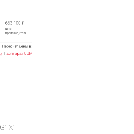
663 100
₽
цена
производителя
Пересчет цены в:
ях
|
долларах США
1G1X1