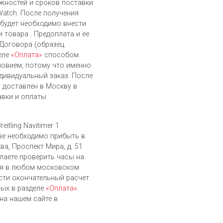
жностей и сроков поставки
Watch. После получения
 будет необходимо внести
 товара . Предоплата и ее
 Договора (образец
еле
«Оплата»
способом.
ловием, потому что именно
дивидуальный заказ. После
т доставлен в Москву в
авки и оплаты
itling Navitimer 1
ве необходимо прибыть в
ва, Проспект Мира, д. 51
елаете проверить часы на
ся в любом московском
сти окончательный расчет
ых в разделе
«Оплата»
.
на нашем сайте в