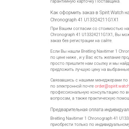
гарантийную карточку Поставщика.
Как оформить заказ в Spirit.Watch на 
Chronograph 41 U13324211G1X1
При Вашем согласии со стоимостью на ча
Chronograph 41 U13324211G1X1, Вы м
заказ без регистрации на сайте.
Если Вы нашли Breitling Navitimer 1 Ch
по цене ниже , и у Вас есть желание пр
просто пришлите нам ссылку и мы най
предложить лучшую цену на выбранные
Связавшись с нашими менеджерами по 
по электронной почте
order@spirit.watc
профессиональную консультацию по в
вопросам, а также практическую помощ
Предварительная оплата индивидуал
Breitling Navitimer 1 Chronograph 41 U
приобрести только по индивидуальному