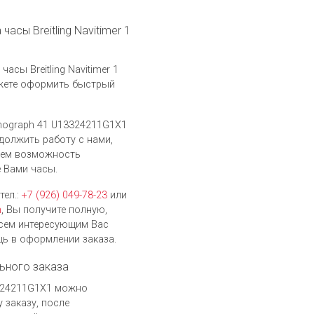
часы Breitling Navitimer 1
сы Breitling Navitimer 1
ожете оформить быстрый
ronograph 41 U13324211G1X1
одолжить работу с нами,
дем возможность
 Вами часы.
тел.:
+7 (926) 049-78-23
или
h
, Вы получите полную,
сем интересующим Вас
ь в оформлении заказа.
ьного заказа
13324211G1X1 можно
 заказу, после