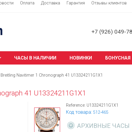
овости
Оплата
Доставка
Гарантия
Отзывы клиентов
+7 (926) 049-7
ЧАСЫ В НАЛИЧИИ
НОВИНКИ
БОНУСНАЯ
Breitling Navitimer 1 Chronograph 41 U13324211G1X1
ronograph 41 U13324211G1X1
Reference:
U13324211G1X1
Код товара:
512-465
АРХИВНЫЕ ЧАСЫ