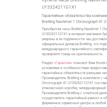
U13324211G1X1
Гарантийные обязательства компании
Breitling Navitimer 1 Chronograph 4
Приобретая часы Breitling Navitimer 1 C
U13324211G1X1 в интернет-магазине Spi
уверены в их подлинности: мы доставл
официальных дилеров Breitling, что по
международного гарантийного сертифи
проверяете товар на оригинальность.
Раздел
«Гарантия»
поможет Вам более 
условиями и особенностями предоста
гарантийных обязательств разными ча
Производитель Breitling в комплекте с час
Chronograph 41 U13324211G1X1 постав
упаковочную коробку, международный 
Производителя Breitling c отметкой ди
осуществлять гарантийный ремонт и о
фирменные сервисные центры в любой 