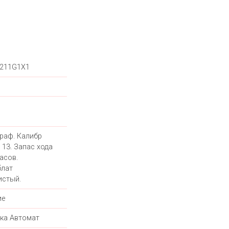
211G1X1
раф. Калибр
ng 13. Запас хода
асов.
лат
истый.
ие
ка Автомат