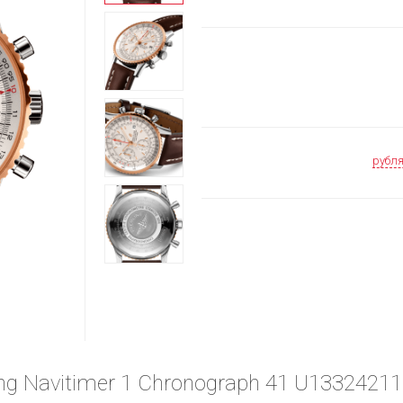
рубл
ling Navitimer 1 Chronograph 41 U1332421