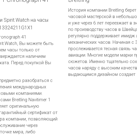
История компании Breitling берет
часовой мастерской в небольшо
 Spirit.Watch на часы
и уже через 6 лет переезжает в 
1 U13324211G1X1
по производству часов в Швейца
регулярно поддерживает имидж 
hronograph 41
механических часов. Начиная с 
rit.Watch, Вы можете быть
прослеживается тесная связь ч
яем часы только от
авиации. Многие модели марки 
дтверждается наличием
сюжетов. Именно тщательно со
ката. Перед покупкой Вы
часов наряду с высоким качеств
выдающимся дизайном создает п
предметно разобраться с
вления международных
совыми компаниями.
ами Breitling Navitimer 1
ляет оригинальную
гарантийный сертификат от
лера компании, позволяющий
бслуживание через
точке мира, либо