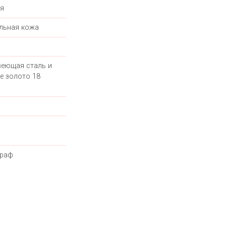
я
льная кожа
еющая сталь и
е золото 18
граф