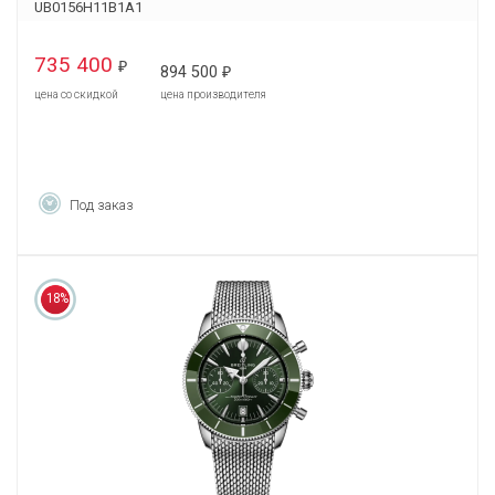
UB0156H11B1A1
735 400
₽
894 500
₽
цена со скидкой
цена производителя
Под заказ
18%