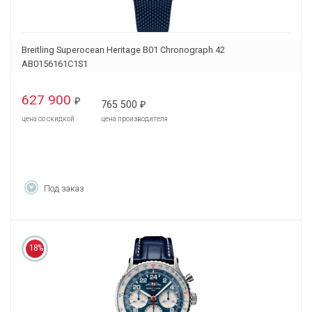
Breitling Superocean Heritage B01 Chronograph 42
AB0156161C1S1
627 900
₽
765 500
₽
цена со скидкой
цена производителя
Под заказ
18%