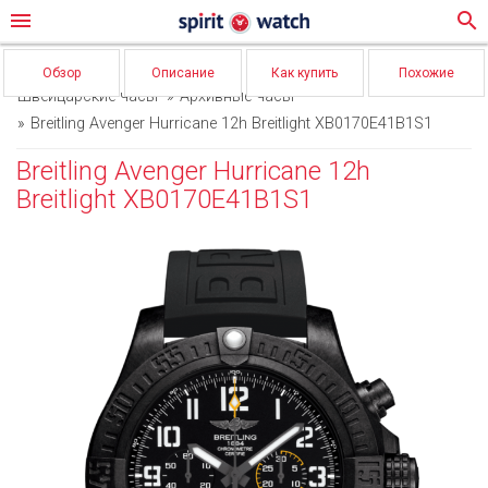
menu
search
Обзор
Описание
Как купить
Похожие
Швейцарские часы
Архивные часы
Breitling Avenger Hurricane 12h Breitlight XB0170E41B1S1
Breitling Avenger Hurricane 12h
Breitlight XB0170E41B1S1