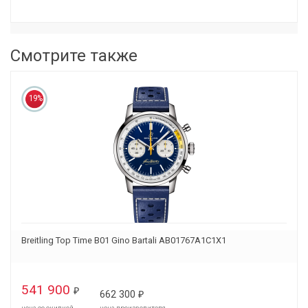
Смотрите также
19%
Breitling Top Time B01 Gino Bartali AB01767A1C1X1
541 900
₽
662 300
₽