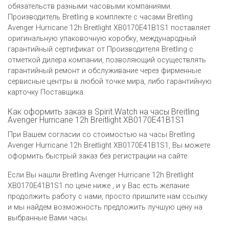
обязательств разными часовыми компаниями.
Производитель Breitling в комплекте с часами Breitling
Avenger Hurricane 12h Breitlight XB0170E41B1S1 поставляет
оригинальную упаковочную коробку, международный
гарантийный сертификат от Производителя Breitling c
отметкой дилера компании, позволяющий осуществлять
гарантийный ремонт и обслуживание через фирменные
сервисные центры в любой точке мира, либо гарантийную
карточку Поставщика.
Как оформить заказ в Spirit.Watch на часы Breitling
Avenger Hurricane 12h Breitlight XB0170E41B1S1
При Вашем согласии со стоимостью на часы Breitling
Avenger Hurricane 12h Breitlight XB0170E41B1S1, Вы можете
оформить быстрый заказ без регистрации на сайте.
Если Вы нашли Breitling Avenger Hurricane 12h Breitlight
XB0170E41B1S1 по цене ниже , и у Вас есть желание
продолжить работу с нами, просто пришлите нам ссылку
и мы найдем возможность предложить лучшую цену на
выбранные Вами часы.